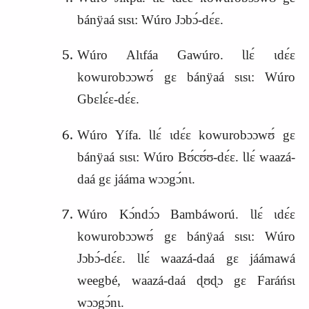
bánÿaá sɩsɩ: Wúro Jɔbɔ́-dɛ́ɛ.
Wúro Alɩfáa Gawúro. Ɩlɛ́ ɩdɛ́ɛ
kowurobɔɔwʊ́ gɛ bánÿaá sɩsɩ: Wúro
Gbɛlɛ́ɛ-dɛ́ɛ.
Wúro Yífa. Ɩlɛ́ ɩdɛ́ɛ kowurobɔɔwʊ́ gɛ
bánÿaá sɩsɩ: Wúro Bʊ́cʊ́ʊ-dɛ́ɛ. Ɩlɛ́ waazá-
daá gɛ jááma wɔɔgɔ́nɩ.
Wúro Kɔ́ndɔ́ɔ Bambáworú. Ɩlɛ́ ɩdɛ́ɛ
kowurobɔɔwʊ́ gɛ bánÿaá sɩsɩ: Wúro
Jɔbɔ́-dɛ́ɛ. Ɩlɛ́ waazá-daá gɛ jáámawá
weegbé, waazá-daá ɖʊɖɔ gɛ Faráńsɩ
wɔɔgɔ́nɩ.