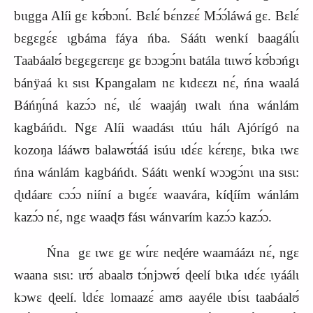
bɩɩgga Alíi gɛ kʊ́bɔnɩ́. Bɛlɛ́ bɛ́nzɛɛ́ Mɔ́ɔ́láwá gɛ. Bɛlɛ́
bɛgɛgɛ́ɛ ɩgbáma fáya ńba. Sáátɩ wenkí baagálɩ́ɩ
Taabáalʊ́ bɛgɛgɛrɛŋɛ gɛ bɔɔgɔ́nɩ batála tɩɩwʊ́ kʊ́bɔńgɩ
bánÿaá kɩ sɩsɩ Kpangalam nɛ kɩdɛɛzɩ nɛ́, ńna waalá
Báńŋɩ́ná kazɔ́ɔ nɛ́, ɩlɛ́ waajáŋ ɩwalɩ ńna wánlám
kagbáńdɩ. Ngɛ Alíi waadásɩ ɩtúu hálɩ Ajórígó na
kozoŋa lááwʊ balawʊ́táá isúu ɩdɛ́ɛ kɛ́rɛŋɛ, bɩka ɩwɛ
ńna wánlám kagbáńdɩ. Sáátɩ wenkí wɔɔgɔ́nɩ ɩna sɩsɩ:
ɖɩdáarɛ cɔɔ́ɔ niíní a bɩgɛ́ɛ waavára, kíɖíím wánlám
kazɔ́ɔ nɛ́, ngɛ waaɖ
ʊ
fásɩ wánvarím kazɔ́ɔ kazɔ́ɔ.
Ńna gɛ ɩwɛ gɛ wɩ́rɛ neɖére waamáázɩ nɛ́, ngɛ
waana sɩsɩ: ɩrʊ́ abaalʊ tɔ́njɔwʊ́ ɖeelí bɩka ɩdɛ́ɛ ɩyáálɩ
kɔwɛ ɖeelí. Ɩdɛ́ɛ lomaazɛ́ amʊ aayéle ɩbɩ́sɩ taabáalʊ́