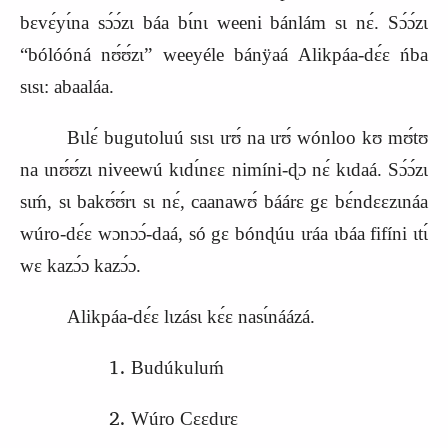
bɛvɛ́yɩ́na sɔ́ɔ́zɩ báa bɩ́nɩ weeni bánlám sɩ nɛ́. Sɔ́ɔ́zɩ
“bólóóná nʊ́ʊ́zɩ” weeyéle bánÿaá Alikpáa-dɛ́ɛ ńba
sɩsɩ: abaaláa.
Bɩlɛ́ bugutoluú sɩsɩ ɩrʊ́ na ɩrʊ́ wónloo kʊ mʊ́tʊ
na ɩnʊ́ʊ́zɩ niveewú kɩdɩ́nɛɛ nimíni-ɖɔ nɛ́ kɩdaá. Sɔ́ɔ́zɩ
sɩḿ, sɩ bakʊ́ʊ́rɩ sɩ nɛ́, caanawʊ́ báárɛ gɛ bɛ́ndɛɛzɩnáa
wúro-dɛ́ɛ wɔnɔɔ́-daá, só gɛ bónɖúu ɩráa ɩbáa fifíni ɩtɩ́
wɛ kazɔ́ɔ kazɔ́ɔ.
Alikpáa-dɛ́ɛ lɩzásɩ kɛ́ɛ nasɩ́náázá.
Bu
d
úkuluḿ
Wúro Cɛɛdɩrɛ