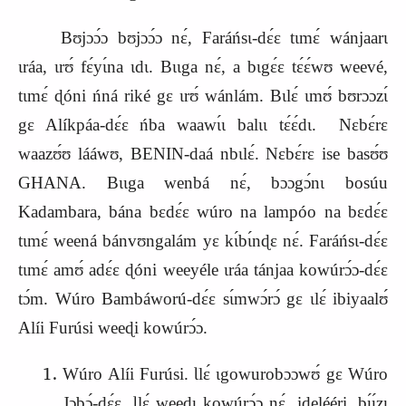
Bʊjɔɔ́ɔ
b
ʊjɔɔ́ɔ nɛ́, Faráńsɩ-dɛ́ɛ tɩmɛ́ wánjaarɩ
ɩráa, ɩrʊ́ fɛ́yɩ́na ɩdɩ. Bɩɩga nɛ́, a bɩgɛ́ɛ tɛ́ɛ́wʊ weevé,
tɩmɛ́ ɖóni ńná riké gɛ ɩrʊ́ wánlám. Bɩlɛ́ ɩmʊ́ bʊrɔɔzɩ́
gɛ Alíkpáa-dɛ́ɛ ńba waawɩ́ɩ balɩɩ tɛ́ɛ́dɩ. Nɛbɛ́rɛ
waazʊ́ʊ lááwʊ, BENIN-daá nbɩlɛ́. Nɛbɛ́rɛ ise basʊ́ʊ
GHANA. Bɩɩga wenbá nɛ́, bɔɔgɔ́nɩ bosúu
Ka
d
ambara, bána bɛdɛ́ɛ wúro na lampóo na bɛdɛ́ɛ
tɩmɛ́ weená bánvʊngalám yɛ kɩ́bɩ́nɖɛ nɛ́. Faráńsɩ-dɛ́ɛ
tɩmɛ́ amʊ́ adɛ́ɛ ɖóni weeyéle ɩráa tánjaa kowúrɔ́ɔ-dɛ́ɛ
tɔ́m. Wúro Bambáworú-dɛ́ɛ sɩ́mwɔ́rɔ́ gɛ ɩlɛ́ ibiyaalʊ́
Alíi Furúsi weeɖi kowúrɔ́ɔ.
Wúro Alíi Furúsi. Ɩlɛ́ ɩgowurobɔɔwʊ́ gɛ Wúro
Jɔbɔ́-dɛ́ɛ. Ɩlɛ́ weeɖɩ kowúrɔ́ɔ nɛ́, idelééri, bɩ́ɩ́zɩ