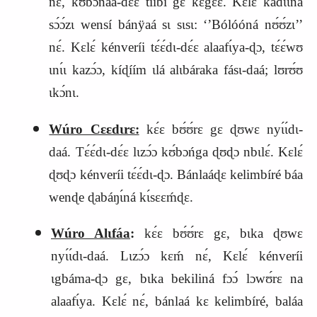
nɛ́, kʊ́bɔnáa-dɛ́ɛ tííbí gɛ kɛgɛ́ɛ. Kɛlɛ́ kadɩɩná
sɔ́ɔ́zɩ wensí bánÿaá sɩ sɩsɩ: ‘’Bólóóná nʊ́ʊ́zɩ’’
nɛ́. Kɛlɛ́ kénveríi tɛ́ɛ́dɩ-dɛ́ɛ alaafɩ́ya-ɖɔ, tɛ́ɛ́wʊ
ɩnɩ́ɩ kazɔ́ɔ, kíɖíím ɩlá alɩbáraka fásɩ-daá; lʊrʊ́ʊ
ɩkɔ́nɩ.
Wúro Cɛɛdɩrɛ:
kɛ́ɛ bʊ́ʊ́rɛ gɛ ɖʊwɛ nyɩ́ɩ́dɩ-
daá. Tɛ́ɛ́dɩ-dɛ́ɛ lɩzɔ́ɔ kʊ́bɔńg
a
ɖʊɖɔ nbɩlɛ́. Kɛlɛ́
ɖʊɖɔ kénveríi tɛ́ɛ́dɩ-ɖɔ. Bánlaáɖɛ kelimbíré báa
wenɖe ɖabáŋɩ́ná kɩ́sɛɛḿɖɛ.
Wúro Alɩfáa
:
kɛ́ɛ bʊ́ʊ́rɛ gɛ, bɩka ɖʊwɛ
nyɩ́ɩ́dɩ-daá. Lɩzɔ́ɔ kɛḿ nɛ́, Kɛlɛ́ kénveríi
ɩg
b
áma-ɖɔ gɛ, bɩka bekiliná fɔɔ́ lɔwʊ́rɛ na
alaafɩ́ya. Kɛlɛ́ nɛ́, bánlaá kɛ kelimbíré, baláa