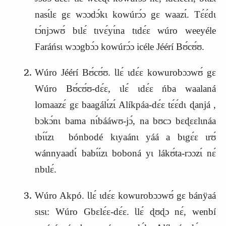
nasɩ́lɛ gɛ wɔɔdɔ́kɩ kowúrɔ́ɔ gɛ waazɩ́. Tɛ́ɛ́dɩ
tɔ́njɔwʊ́ bɩlɛ́ tɩvɛ́yɩ́na tɩdɛ́ɛ wúro weeyéle
Faráńsɩ wɔɔgbɔ́ɔ kowúrɔ́ɔ icéle Jéérí Bʊ́cʊ́ʊ.
Wúro Jéérí Bʊ́cʊ́ʊ. Ɩlɛ́ ɩdɛ́ɛ kowurobɔɔwʊ́ gɛ
Wúro Bʊ́cʊ́ʊ-dɛ́ɛ, ɩlɛ́ ɩdɛ́ɛ ńba waalaná
lomaazɛ́ gɛ baagálɩ́zɩ́ Alíkpáa-dɛ́ɛ tɛ́ɛ́dɩ ɖanjá ,
bɔkɔ́nɩ bama nɩ́bááwʊ-jɔ́, na bʊcɔ bɛɖɛɛlɩnáa
ɩbɩ́ɩ́zɩ bónbodé kɩyaánɩ yáá a bɩgɛ́ɛ ɩrʊ́
wánnyaadɩ́ babɩ́ɩ́zɩ boboná yɩ lákʊ́ta-rɔɔzɩ́ nɛ́
nbɩlɛ́.
Wúro Akpó. Ɩlɛ́ ɩdɛ́ɛ kowurobɔɔwʊ́ gɛ bánÿaá
sɩsɩ: Wúro Gbɛlɛ́ɛ-dɛ́ɛ. Ɩlɛ́ ɖʊɖɔ nɛ́, wenbí