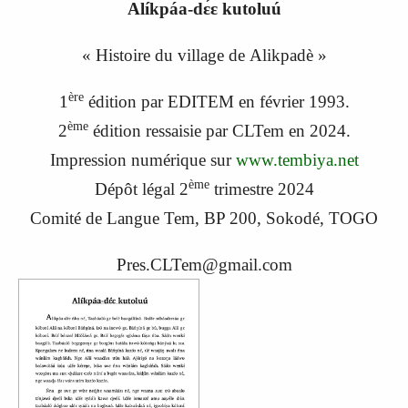
Alíkpáa-dɛ́ɛ kutoluú
«
Histoire du village de
Alikpad
è »
ère
1
édition par EDITEM en février 1993.
ème
2
édition ressaisie par CLTem en 2024.
Impression numérique sur
www.tembiya.net
ème
Dépôt légal 2
trimestre 2024
Comité de Langue Tem, BP 200, Sokodé, TOGO
Pres.CLTem@gmail.com