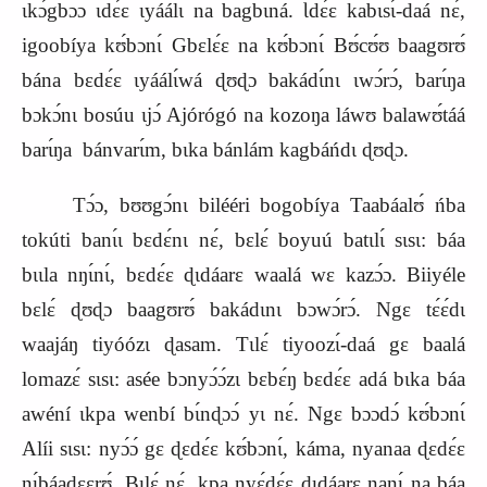
ɩkɔ́gbɔɔ ɩdɛ́ɛ ɩyáálɩ na bagbɩná. Ɩdɛ́ɛ kabɩsɩ́-daá nɛ́,
igoobíya kʊ́bɔnɩ́ Gbɛlɛ́ɛ na kʊ́bɔnɩ́ Bʊ́cʊ́ʊ baagʊrʊ́
bána bɛdɛ́ɛ ɩyáálɩ́wá ɖʊɖɔ bakádɩ́nɩ ɩwɔ́rɔ́, barɩ́ŋa
bɔkɔ́nɩ bosúu ɩjɔ́ Ajórógó na kozoŋa láwʊ balawʊ́táá
barɩ́ŋa bánvarɩ́m, bɩka bánlám kagbáńdɩ ɖʊɖɔ.
Tɔ́ɔ, bʊʊgɔ́nɩ bilééri bogobíya Taabáalʊ́ ńba
tokúti banɩ́ɩ bɛdɛ́nɩ nɛ́, bɛlɛ́ boyuú batɩlɩ́ sɩsɩ: báa
bɩɩla nŋɩ́nɩ́, bɛdɛ́ɛ ɖɩdáarɛ waalá wɛ kazɔ́ɔ. Biiyéle
bɛlɛ́ ɖʊɖɔ baagʊrʊ́ bakádɩnɩ bɔwɔ́rɔ́. Ngɛ tɛ́ɛ́dɩ
waajáŋ tiyóózɩ ɖasam. Tɩlɛ́ tiyoozɩ́-daá gɛ baalá
lomazɛ́ sɩsɩ: asée bɔnyɔ́ɔ́zɩ bɛbɛ́ŋ bɛdɛ́ɛ adá bɩka báa
awéní ɩkpa wenbí bɩ́nɖɔɔ́ yɩ nɛ́. Ngɛ bɔɔdɔ́ kʊ́bɔnɩ́
Alíi sɩsɩ: nyɔ́ɔ́ gɛ ɖɛdɛ́ɛ kʊ́bɔnɩ́, káma, nyanaa ɖɛdɛ́ɛ
nɩ́báadɛɛrʊ́. Bɩlɛ́ nɛ́, kpa nyɛ́dɛ́ɛ ɖɩdáarɛ nanɩ́ na báa