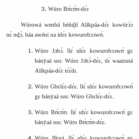
Wúro Bʊ́cʊ́ʊ-dɛ́ɛ
Wúrowá wenbá béńɖíí Alíkpáa-dɛ́ɛ kowúrɔ́ɔ
nɛ́ nɖɔ́, báa awéni na idɛ́ɛ kowurobɔɔwʊ́.
Wúro Jɔbɔ́. Ɩlɛ́ ɩdɛ́ɛ kowurobɔɔwʊ́ gɛ
bánÿaá sɩsɩ: Wúro Jɔbɔ́-dɛ́ɛ, ɩlɛ́ waazɩɩná
Alíkpáa-dɛ́ɛ tɛ́ɛ́dɩ.
Wúro Gbɛlɛ́ɛ-dɛ́ɛ. Ɩlɛ́ ɩdɛ́ɛ kowurobɔɔwʊ́
gɛ bánÿaá sɩsɩ: Wúro Gbɛlɛ́ɛ-dɛ́ɛ.
Wúro Bʊ́cʊ́ʊ. Ɩlɛ́ ɩdɛ́ɛ kowurobɔɔwʊ́ gɛ
bánÿaá sɩsɩ: Wúro Bʊ́cʊ́ʊ-dɛ́ɛ.
Wúro Jíkpá. Ɩlɛ́ ɩdɛ́ɛ kowurobɔɔwʊ́ gɛ