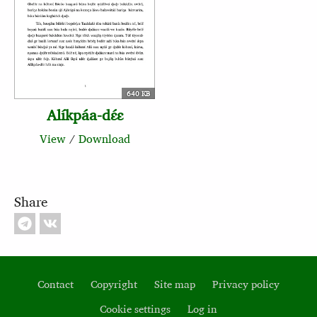
640 KB
Alíkpáa-dɛ́ɛ
View
/
Download
Share
Contact
Copyright
Site map
Privacy policy
Footer
Cookie settings
Log in