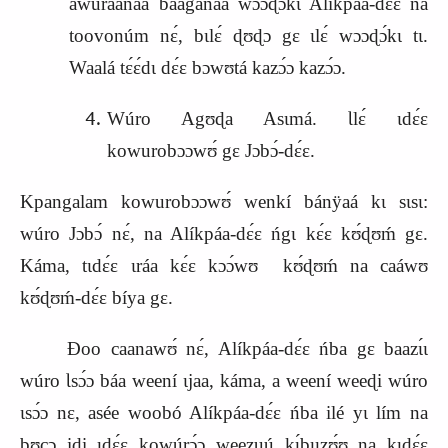
awúráanáa baaganáa wɔɔɖɔ́kɩ Alíkpáa-dɛ́ɛ na
toovonúm nɛ́, bɩlɛ́ ɖʊɖɔ gɛ ɩlɛ́ wɔɔɖɔ́kɩ tɩ.
Waalá tɛ́ɛ́dɩ dɛ́ɛ bɔwʊtá kazɔ́ɔ kazɔ́ɔ.
Wúro Agʊɖa Asɩmá. Ɩlɛ́ ɩdɛ́ɛ
kowurobɔɔwʊ́ gɛ Jɔbɔ́-dɛ́ɛ.
Kpangalam kowurobɔɔwʊ́ wenkí bánÿaá kɩ sɩsɩ:
wúro Jɔbɔ́ nɛ́, na Alíkpáa-dɛ́ɛ ńgɩ kɛ́ɛ kʊ́ɖʊḿ gɛ.
Káma, tɩdɛ́ɛ ɩráa kɛ́ɛ kɔɔ́wʊ kʊ́ɖʊḿ na caáwʊ
kʊ́ɖʊḿ-dɛ́ɛ bíya gɛ.
Ɖoo caanaw
ʊ́
nɛ́, Alíkpáa-dɛ́ɛ ńba gɛ baazɩ́ɩ
wúro Ɩsɔ́ɔ báa weení ɩjaa, káma, a weení weeɖi wúro
ɩsɔ́ɔ nɛ, asée woobó Alíkpáa-dɛ́ɛ ńba ilé yɩ lím na
b
ʊ
cɔ iɖi ɩdɛ́ɛ kowúrɔ́ɔ weezuú kɩ́bɩɩzʊ́ʊ na kɩdɛ́ɛ