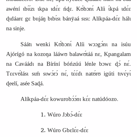
awéní ɩbɩ́ɩ́zɩ ɩkpa ɩdɛ́ɛ ńɖɛ. Kʊ́bɔnɩ́ Alíi ɩ́kpá ɩdɛ́ɛ
ɖɩdáarɛ gɛ bɩɩjáŋ bɩbɩ́sɩ bánÿaá sɩsɩ: Alíkpáa-dɛ́ɛ hálɩ
na sinje.
Sáátɩ wenki Kʊ́bɔnɩ́ Alíi wɔɔgɔ́nɩ na isúu
Ajórígó na kozoŋa lááwʊ balawʊ́táá nɛ, Kpangalam
na Caváádɩ na Bíríní bóńzúú lénle bɔwɛ ɖɔ́ nɛ́.
Tɛɛvʊ́lásɩ sɩḿ sɩwɔ́rɔ́ nɛ́, tɛ́ɛ́dɩ natʊ́rʊ igúti tɩvɛ́yɩ́
ɖeelí, asée Saɖá.
Alíkpáa-dɛ́ɛ kowurobɔ́ɔ́nɩ kɛ́ɛ natúdóozo.
Wúro Jɔbɔ́-dɛ́ɛ
Wúro Gbɛlɛ́ɛ-dɛ́ɛ