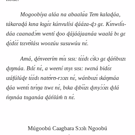
Mogoobíya aláa na abaala
́a
Tem kalaɖáa,
tákaraɖá kɩna kɩgɛ́ɛ kúnvulísi ɖááza-ɖɔ gɛ. Kɩ́nwɩlɩ́ɩ-
dáa caanadɔ́m wentí ɖoo ɖájáájaanáa waalá bɩ gɛ
ɖɛ́dɛ́ɛ́ tɛɛvʊ́lásɩ woozúu susuwúu nɛ́.
Amá, ɖénveerím mɩ́ɩ sɩsɩ: tɛ́ɛ́dɩ cɩ́kɔ gɛ ɖáńbɩɩzɩ
ɖɩŋmáa. Bɩlɛ́ nɛ́, a weení ɩnyɩ sɩsɩ: ɩwɛná bidɛ́ɛ
ɩzáfúlúɖe tɛ́ɛ́dɩ natʊ́rʊ-rɔɔzɩ nɛ́, wánbɩɩzɩ́ ɩkáŋmáa
ɖáa wentɩ́ tɩrɩ́ŋa tɩwɛ nɛ́, bɩka ɖɩbɩ́ɩ́zɩ ɖɩnyɔ́ɔ́zɩ ɖɩlá
ńŋɩnáa tɩɩganáa ɖáńláḿ tɩ nɛ́.
Múgoobú Caagbara Sɔɔlɩ Ngoobú