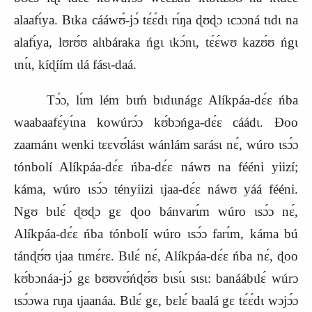
alaafɩ́ya. Bɩka cááwʊ́-jɔ́ tɛ́ɛ́dɩ rɩ́ŋa ɖʊɖɔ ɩcɔɔná tɩdɩ na
alafɩ́ya, lʊrʊ́ʊ alɩbáraka ńgɩ ɩkɔ́nɩ, tɛ́ɛ́wʊ kazʊ́ʊ ńgɩ
ɩnɩ́ɩ, kíɖíím ɩlá fásɩ-daá.
Tɔ́ɔ, lɩ́m lém bɩḿ bɩdɩɩnágɛ Alíkpáa-dɛ́ɛ ńba
waabaafɛ́yɩ́na kowúrɔ́ɔ kʊ́b
ɔ
ńga-dɛ́ɛ cáádɩ. Ɖoo
zaamánɩ wenki tɛɛvʊ́lásɩ wánlám sarásɩ nɛ́, wúro ɩsɔ́ɔ
tónbolí Alíkpáa-dɛ́ɛ ńba-dɛ́ɛ náwʊ na fééni yiizí;
káma, wúro ɩsɔ́ɔ tényiizi ɩjaa‑dɛ́ɛ náwʊ yáá fééni.
Ngʊ bɩlɛ́ ɖʊɖɔ gɛ ɖoo bánvarɩ́m wúro ɩsɔ́ɔ nɛ́,
Alíkpáa-dɛ́ɛ ńba tónbolí wúro ɩsɔ́ɔ farɩ́m, káma bú
tánɖʊ́ʊ ɩjaa tɩmɛ́rɛ. Bɩlɛ́ nɛ́, Alíkpáa-dɛ́ɛ ńba nɛ́, ɖoo
kʊ́bɔnáa-jɔ́ gɛ bʊʊvʊ́ńɖʊ́ʊ bɩsɩ́ɩ sɩsɩ: banáábɩlɛ́ wúrɔ
ɩsɔ́ɔwa rɩŋa ɩjaanáa. Bɩlɛ́ gɛ, bɛlɛ́ baalá gɛ tɛ́ɛ́dɩ wɔjɔ́ɔ