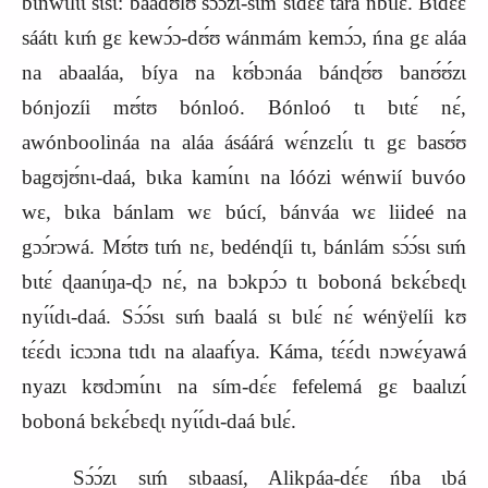
bɩ́nwɩlɩ́ɩ sɩsɩ: baadʊlʊ́ sɔ́ɔ́zɩ-sɩḿ sɩdɛ́ɛ tará nbɩlɛ́. Bɩdɛ́ɛ
sáátɩ kɩḿ gɛ kewɔ́ɔ-dʊ́ʊ wánmám kem
ɔ́ɔ
, ńna gɛ aláa
na abaaláa, bíya na kʊ́bɔnáa bánɖ
ʊ́ʊ
banʊ́ʊ́zɩ
bónjozíi mʊ́tʊ bónloó. Bónloó tɩ bɩtɛ́ nɛ́,
awónboolináa na aláa ásáárá wɛ́nzɛlɩ́ɩ tɩ gɛ basʊ́ʊ
bag
ʊ
j
ʊ́
nɩ-daá, bɩka kamɩ́nɩ na lóózi wénwií buvóo
wɛ, bɩka bánlam wɛ búcí, bánváa wɛ liideé na
gɔɔ́rɔwá. Mʊ́tʊ tɩḿ nɛ, bedénɖíi tɩ, bánlám sɔ́ɔ́sɩ sɩḿ
bɩtɛ́ ɖaanɩ́ŋa-ɖɔ nɛ́, na bɔkpɔ́ɔ tɩ boboná bɛkɛ́bɛɖɩ
nyɩ́ɩ́dɩ-daá. Sɔ́ɔ́sɩ sɩḿ baalá sɩ bɩlɛ́ nɛ́ wénÿelíi kʊ
tɛ́ɛ́dɩ icɔɔna tɩdɩ na alaafɩ́ya. Káma, tɛ́ɛ́dɩ nɔwɛ́yawá
nyazɩ kʊdɔmɩ́nɩ na sím-dɛ́ɛ fefelemá gɛ baalɩzɩ́
boboná bɛkɛ́bɛɖɩ nyɩ́ɩ́dɩ-daá bɩlɛ́.
Sɔ́ɔ́zɩ sɩḿ sɩbaasí, Alikpáa-dɛ́ɛ ńba ɩbá