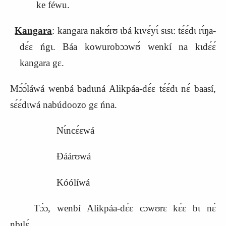
ke féwu.
Kangara
: kangara nakʊ́rʊ ɩbá kɩvɛ́yɩ́ sɩsɩ: tɛ́ɛ́dɩ rɩ́ŋa-
dɛ́ɛ ńgɩ. Báa kowurobɔɔwʊ́ wenkí na kɩdɛ́ɛ́
kangara gɛ.
Mɔ́ɔ́láwá wenbá badɩɩná Alikpáa-dɛ́ɛ tɛ́ɛ́dɩ nɛ́ baasí,
sɛ́ɛ́dɩwá nabúdoozo gɛ ńna.
Nɩ́ncɛ́ɛwá
Ɖáárʊwá
Kóólíwá
Tɔ́ɔ, wenbí Alikpáa-dɛ́ɛ cɔwʊrɛ kɛ́ɛ bɩ nɛ́
nbɩlɛ́.