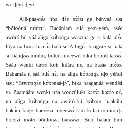
wɛ ɖéyí-ɖéyí.
Alíkpáa-dɛ́ɛ ńba dɛ́ɛ sɔ́ɔ́zɩ ge bánÿaá sɩsɩ
“bólóóná nʊ́ʊ́zɩ”. Badánlaḿ sɩlɛ́ yéḿ-yéḿ, asée
awóró-bú yáá alí
g
a kʊ́bɔńga waazɩná gɛ sɩ b
a
lá ɩdɛ́ɛ
lííya na bʊ
c
ɔ bɔmɔ́ɔ balá sɩ. A bɩgɛ́ɛ baagʊrʊ́ sɩ balá
sɩ, bánɖ
ʊ́ʊ
nimíni, botuú niveewú bɩka bobuú tarʊʊ́.
Sáátɩ wenkí tarʊʊ́ kɩḿ kɩlára nɛ́, na basáa mʊ́tʊ.
Babamáa tɩ saá bɩlɛ́ nɛ́, na alíga kʊ́bɔńga ɩɖʊ yéńdi
sɩsɩ: “Bʊvʊngɛ́ɛ kʊ́bɔnaá-jɔ́”, bɩka baaganáa wéndísi
yɩ. Zaamáánɩ wenkɩ ɩráa woozúlukɩ kazɔ́ɔ kazɔ́ɔ nɛ́,
na alíga kʊ́bɔńga na awóró-bú kʊ́bɔnɩ baakálɩɩ
bɔkɔ́nɩ baɖʊ banʊ́ʊ́zɩ niveewʊ́ kiḿ kɩdaá nimíni-ɖɔ
bocozɩ́ mʊ́tʊ bónlonáa banʊ́ʊ́zɩ. Bɛlɛ́ balám bɩḿ