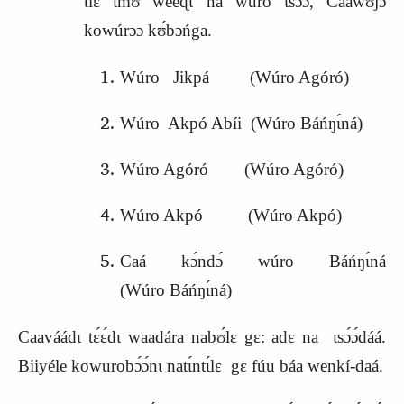
Ɩlɛ́ ɩmʊ́ weeɖɩ ná wúro ɩsɔ́ɔ, Cááwʊ́jɔ́
kowúrɔɔ kʊ́bɔńga.
Wúro
Jikpá
(Wúro Agóró)
Wúro Akpó Abíi (Wúro Báńŋɩ́ná)
Wúro Agóró (Wúro Agóró)
Wúro Akpó (Wúro Akpó)
Caá kɔ́ndɔ́ wúro Báńŋɩ́ná
(Wúro
B
áńŋɩ́ná)
Caaváádɩ tɛ́ɛ́dɩ waadára nabʊ́lɛ gɛ: adɛ na ɩsɔ́ɔ́dáá.
Biiyéle kowurobɔ́ɔ́nɩ natɩ́ntɩ́lɛ gɛ fúu báa wenkí-daá.