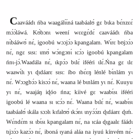
C
aaváádɩ ńba waagálɩ́ɩ́ná taabáalʊ́ gɛ bɩka bɛ́nzɛɛ́
mɔ́ɔ́láwá. Kʊ́bɔnɩ weení wɛɛgɛ́dɛ́ caaváádɩ ńba
nɩ́bááwʊ́ nɛ́, igoobú wɔɔjɔ́ɔ kpangalam. Wɩ́rɛ bʊjɔɔ́ɔ
nɛ́, ngɛ sɩsɩ: ɩmʊ́ wɔ́ngɔnɩ́ ɩcɔ́ɔ igoobú kpangalam
ńnɩ-jɔ́.Waadála nɛ́, ɩkpɔ́ɔ bɩlɛ́ ifééri ɩlɛ́.Ńna gɛ ɩlɛ
waawɩ́lɩ yɩ ɖɩdáarɛ sɩsɩ: íbo ɩbɛ́ɛŋ lénlé bɩ́nlám yɩ
nɛ́. Wɔɔgbɔ́ɔ kisɔɔ́ nɛ́, waana lé bɩnlám yɩ nɛ́. Kuuyu
yɩ nɛ́, waajáŋ iɖóo ńna; kiivé gɛ waabɩ́sɩ ifééri
igoobú lé waana sɩ ɩcɔ́ɔ nɛ́. Waana bɩlɛ́ nɛ́, waabɩ́sɩ
taabáalʊ́ ɩkála sɔɔlɩ kɩfalʊʊ́ ɩkɔ́nɩ ɩnyɔ́ɔ́zɩ ɖɩdáarɛ ɖɩḿ.
Wɛ́ndɛ́m sɩ ɩbɩ́sɩ kpangalam nɛ́, na ɩcáa ɖɩgaalɛ fáádɩ
tɩjɔɔ́ɔ kazɔ́ɔ nɛ́, iboná ɩyaná aláa na iyuú kínvém nɛ́-