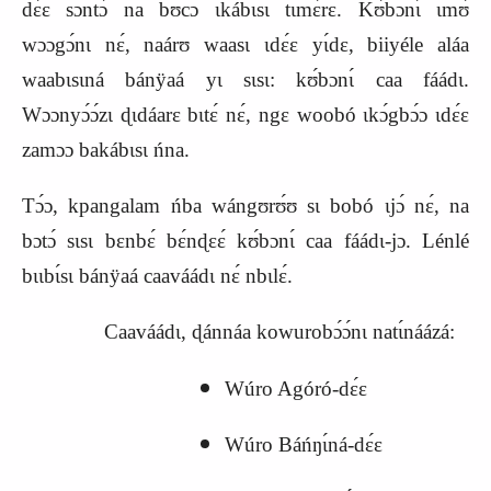
dɛ́ɛ sɔntɔ́ na bʊcɔ ɩkábɩsɩ tɩmɛ́rɛ. Kʊ́bɔnɩ́ ɩmʊ́
wɔɔgɔ́nɩ nɛ́, naárʊ waasɩ ɩdɛ́ɛ yɩ́dɛ, biiyéle aláa
waabɩsɩná bánÿaá yɩ sɩsɩ: kʊ́bɔnɩ́ caa fáádɩ.
Wɔɔnyɔ́ɔ́zɩ ɖɩdáarɛ bɩtɛ́ nɛ́, ngɛ woobó ɩkɔ́gbɔ́ɔ ɩdɛ́ɛ
zamɔɔ bakábɩsɩ ńna.
Tɔ́ɔ, kpangalam ńba wángʊrʊ́ʊ sɩ bobó ɩjɔ́ nɛ́, na
bɔtɔ́ sɩsɩ bɛnbɛ́ bɛ́nɖɛɛ́ kʊ́bɔnɩ́ caa fáádɩ-jɔ. Lénlé
bɩɩbɩ́sɩ bánÿaá caaváádɩ nɛ́ nbɩlɛ́.
Caaváádɩ, ɖánnáa kowurobɔ́ɔ́nɩ natɩ́náázá:
Wúro Agóró-dɛ́ɛ
Wúro Báńŋɩ́ná-dɛ́ɛ