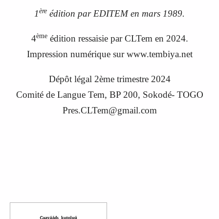
ère
1
édition par EDITEM en
mars 1989.
ème
4
édition ressaisie par CLTem en 2024.
Impression numérique sur www.tembiya.net
Dépôt légal 2ème trimestre 2024
C
omité de
L
angue
Tem, BP 200, Sokodé- TOGO
Pres.CLTem@gmail.com