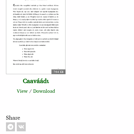
764 KB
Caaváádɩ
View
/
Download
Share