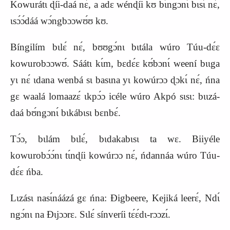
Kowurátɩ ɖíi-daá nɛ́, a adɛ wénɖíi kʊ bɩ́ngɔnɩ́ bɩsɩ́ nɛ́,
ɩsɔ́ɔ́dáá wɔ́ngbɔɔwʊ́ʊ kʊ.
Bíngilím bɩlɛ́ nɛ́, bʊʊgɔ́nɩ bɩtála wúro Túu-dɛ́ɛ
kowurobɔɔwʊ́.
S
áátɩ kɩ́m, bɛdɛ́ɛ kʊ́bɔnɩ́ weení bɩɩga
yɩ nɛ́ ɩdana wenbá sɩ basɩna yɩ kowúrɔɔ ɖɔkɩ́ nɛ́, ńna
gɛ waalá lomaazɛ́ ɩkpɔ́ɔ icéle wúro Akpó sɩsɩ: bɩɩzá-
daá bʊ́ngɔnɩ́ bɩkábɩsɩ bɛnbɛ́.
Tɔ́ɔ, bɩlám bɩlɛ́, bɩdakabɩsɩ ta wɛ. Biiyéle
kowurobɔ́ɔ́nɩ tɩ́nɖíi kowúrɔɔ nɛ́, ńdannáa wúro Túu-
dɛ́ɛ ńba.
Lɩzásɩ nasɩ́náázá gɛ ńna: Ɖigbeere,
K
ejiká leerɛ́, Ndɩ́
ngɔ́nɩ na Ɖɩjɔɔrɛ. Sɩlɛ́ sínveríi tɛ́ɛ́dɩ-rɔɔzɩ́.