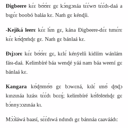
Ɖigbeere
kɛ́ɛ bʊ́ʊ́rɛ gɛ kɔ́ngɔnáa tɛ́ɛ́wʊ tɛ́ɛ́dɩ-daá a
bɩgɛ́ɛ boobó baláa kɛ. Naḿ gɛ kénɖíi.
-
K
ejiká leerɛ
kɛ́ɛ lɩ́m gɛ, kána Ɖigbeere-dɛ́ɛ tɩmɛ́rɛ
kɛ́ɛ kʊ́ɖʊḿɖɛ gɛ. Naḿ gɛ bánlaá kɛ.
Ɖɩjɔɔrɛ
kɛ́ɛ bʊ́ʊ́rɛ gɛ, kɛlɛ́ kénÿelíi kidíím wánlám
fásɩ-daá. Kelimbíré báa wenɖé yáá nam báa weení gɛ
bánlaá kɛ.
Kangara
kʊ́ɖʊmʊ́ʊ gɛ bɔwɛná, kɩlɛ́ ɩmʊ́ ɖʊɖɔ
kɩnzɩnáa lɩzásɩ tɛ́ɛ́dɩ bɛɛŋ́; kelimbíré kʊ́fʊlʊḿɖɛ gɛ
bɔ́nnyɔɔzɩnáa kɩ.
Mɔ́ɔ́láwá baasí, sɛ́ɛ́dɩwá ndɩndɩ gɛ bánnáa caaváádɩ: