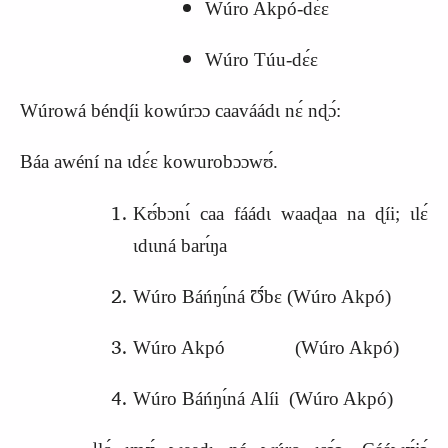
Wúro Akpó-dɛ́ɛ
Wúro Túu-dɛ́ɛ
Wúrowá bénɖíi kowúrɔɔ caaváádɩ nɛ́ nɖɔ́:
Báa awéní na ɩdɛ́ɛ kowurobɔɔwʊ́.
Kʊ́bɔnɩ́ caa fáádɩ waaɖaa na ɖíi; ɩlɛ́
ɩdɩɩná barɩ́ŋa
Wúro Báńŋɩ́ná Ʊ́bɛ (Wúro Akpó)
Wúro Akpó (Wúro Akpó)
Wúro Báńŋɩ́ná Alíi (Wúro Akpó)