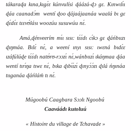
tákaraɖa kɩna,kɩgɛ́ɛ kúnvulísi ɖáázá-ɖɔ gɛ. Kɩnwɩlɩ́ɩ
ɖáa caanadɔ́m wentí ɖoo ɖájaájaanáa waalá bɩ gɛ
ɖɛ́dɛ́ɛ tɛɛvʊ́lásɩ woozúu susuwúu nɛ́.
Amá,ɖénveerím mɩ́ɩ sɩsɩ: tɛ́ɛ́dɩ cɩ́kɔ gɛ ɖáńbɩɩzɩ
ɖɩŋmáa. Bɩlɛ́ nɛ́, a weení ɩnyɩ sɩsɩ: ɩwɛná bɩdɛ́ɛ
ɩzáfúlúɖe tɛ́ɛ́dɩ natʊ́rʊ-rɔɔzɩ́ nɛ́,wánbɩɩzɩ́ ɩkáŋmaa ɖáa
wentí tɩrɩ́ŋa tɩwɛ nɛ́, bɩka ɖɩbɩ́ɩ́zɩ́ ɖɩnyɔ́ɔ́zɩ ɖɩlá ńŋɩnáa
tɩɩganáa ɖáńláḿ tɩ nɛ́.
Múgoobú Caagbara Sɔɔlɩ Ngoobú
Caaváádɩ kutoluú
« Histoire du village de Tchavade »