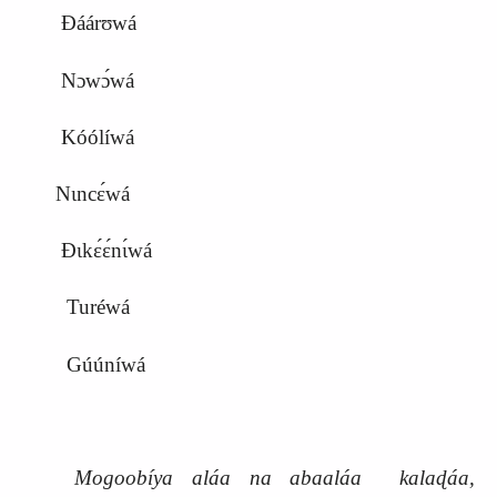
Ɖáárʊwá
Nɔwɔ́wá
Kóólíwá
Nɩncɛ́wá
Ɖɩkɛ́ɛ́nɩ́wá
Turéwá
Gúúníwá
Mogoobíya aláa na abaaláa kalaɖáa,