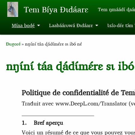
Aller au contenu principal
Tem Bíya Ɖɩdáarɛ
Tem ŋmáádɩ́ ɖaa
Mɩ́na boɖé
Laabáárʊwá Ɖɩdáarɛ
Ɩsɔ́ɔ-dɛ́ɛ tɔ́
Breadcrumb
Ɖugoré
nŋɩ́nɩ́ táa ɖádɩ́mɛ́rɛ sɩ ibó nɛ́
nŋɩ́nɩ́ táa ɖádɩ́mɛ́rɛ sɩ ibó
Politique de confidentialité de Tem
Traduit avec www.DeepL.com/Translator (ver
________________________________________
1. Bref aperçu
Voici un résumé de ce que vous pouvez vous a