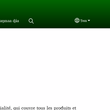
aŋmaa ɖáa
Tem
Select your langu
lité, qui couvre tous les produits et