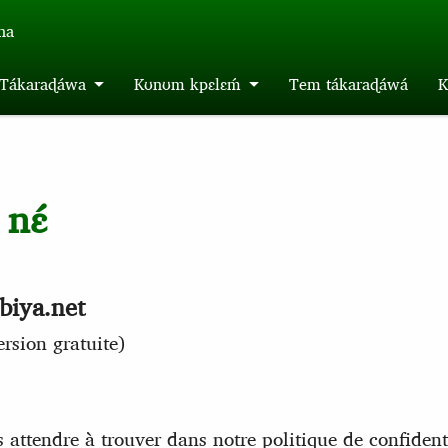
́na
m Tákaraɖáwa
Kʊnʊm kpɛlɛḿ
Tem tákaraɖáwá
K
 nɛ́
biya.net
sion gratuite)
ttendre à trouver dans notre politique de confidentia