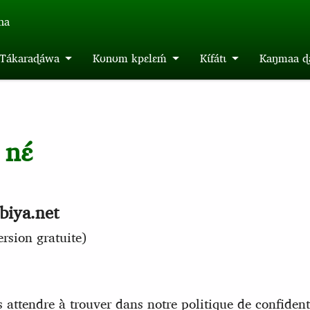
́na
m Tákaraɖáwa
Kʊnʊm kpɛlɛḿ
Kɩ́fátɩ
Kaŋmaa ɖa
 nɛ́
biya.net
sion gratuite)
ttendre à trouver dans notre politique de confidentia