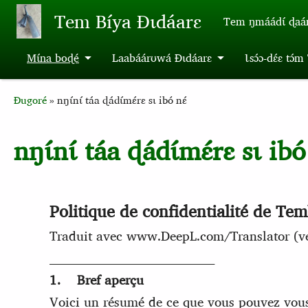
Aller au contenu principal
Tem Bíya Ɖɩdáarɛ
Tem ŋmáádɩ́ ɖaa
Mɩ́na boɖé
Laabáárʊwá Ɖɩdáarɛ
Ɩsɔ́ɔ-dɛ́ɛ tɔ́
Breadcrumb
Ɖugoré
nŋɩ́nɩ́ táa ɖádɩ́mɛ́rɛ sɩ ibó nɛ́
nŋɩ́nɩ́ táa ɖádɩ́mɛ́rɛ sɩ ibó
Politique de confidentialité de Tem
Traduit avec www.DeepL.com/Translator (ver
________________________________________
1. Bref aperçu
Voici un résumé de ce que vous pouvez vous a