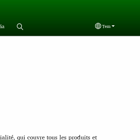
́a
Tem
Select your langu
lité, qui couvre tous les produits et