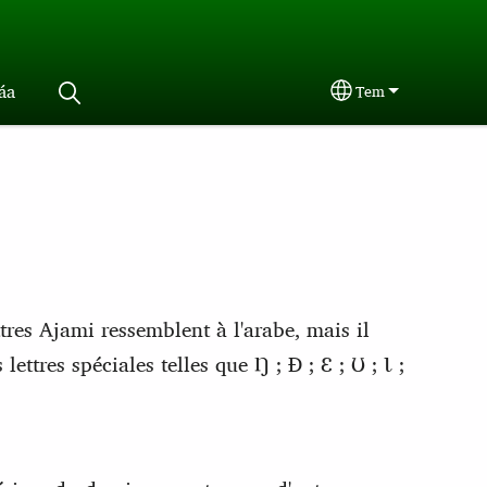
́a
Tem
Select your langu
tres Ajami ressemblent à l'arabe, mais il
ettres spéciales telles que Ŋ ; Ɖ ; Ɛ ; Ʊ ; Ɩ ;