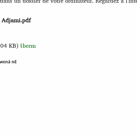
dans un dossier de votre ordinateur. Regardez à l'int
m Adjami.pdf
04 KB)
Ɩbɛɛm
́wɛná nɛ́