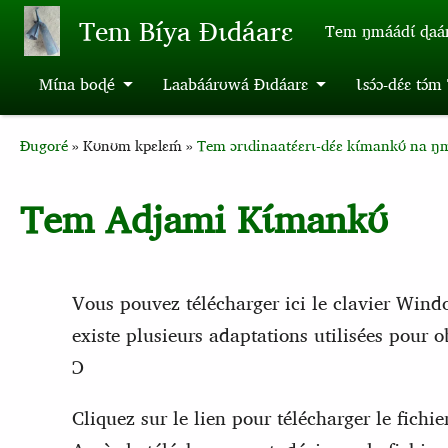
Aller au contenu principal
Tem Bíya Ɖɩdáarɛ
Tem ŋmáádɩ́ ɖaa
Mɩ́na boɖé
Laabáárʊwá Ɖɩdáarɛ
Ɩsɔ́ɔ-dɛ́ɛ tɔ́
Breadcrumb
Ɖugoré
Kʊnʊm kpɛlɛḿ
Tem ɔrɩdinaatɛ́ɛrɩ-dɛ́ɛ kɩ́mankʊ́ na ŋm
Tem Adjami Kɩ́mankʊ́
Vous pouvez télécharger ici le clavier Windo
existe plusieurs adaptations utilisées pour ob
Ɔ
Cliquez sur le lien pour télécharger le fich