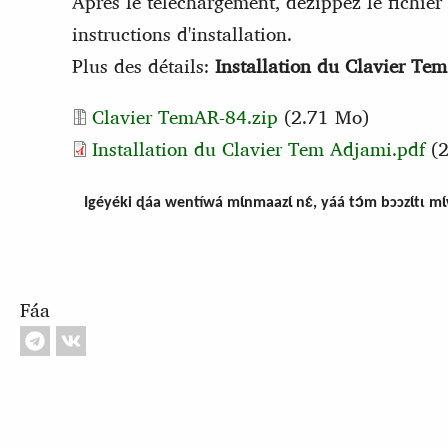
Après le téléchargement, dézippez le fichier 
instructions d'installation.
Plus des détails:
Installation du Clavier Te
Document
Clavier TemAR-84.zip
(2.71 Mo)
Installation du Clavier Tem Adjami.pdf
(2
Igéyéki ɖáa wentíwá mɩ́nmaazɩ́ nɛ́, yáá tɔ́m bɔɔzɩ́tɩ mɩ
Fáa