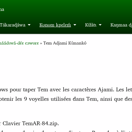
́na
m Tákaraɖáwa
Kʊnʊm kpɛlɛḿ
Kɩ́fátɩ
Kaŋmaa ɖa
áádɩwá-dɛ́ɛ cɔwʊrɛ
Tem Adjami Kɩ́mankʊ́
ws pour taper Tem avec les caractères Ajami. Les let
tenir les 9 voyelles utilisées dans Tem, ainsi que des l
ier Clavier TemAR-84.zip.