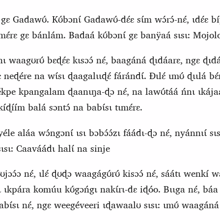
a gɛ Gadawʊ́. Kʊ́bɔnɩ́ Gadawʊ́-dɛ́ɛ sɩ́m wɔ́rɔ́-nɛ́, ɩdɛ́ɛ 
ɛ́rɛ gɛ bánlám. Badaá kʊ́bɔnɩ́ gɛ banÿaá sɩsɩ: Mojol
́nɩ waagʊrʊ́ bɛɖɛ́ɛ kɩsɔɔ́ nɛ́, baagáná ɖɩdáarɛ, ngɛ ɖɩdá
eɖére na wɩ́sɩ ɖaagalɩɩɖɛ́ fárándɩ́. Ɖɩlɛ́ ɩmʊ́ ɖɩɩlá bɛ́
bekékpe kpangalam ɖaanɩŋa-ɖɔ nɛ́, na lawʊ́táá ńnɩ ɩkáj
kíɖíím balá sɔntɔ́ na babɩ́sɩ tɩmɛ́rɛ.
́le aláa wɔ́ngɔnɩ́ ɩsɩ bɔbɔ́ɔ́zɩ fáádɩ-ɖɔ nɛ́, nyánnɩɩ́ sɩs
sɩsɩ:
C
aaváádɩ halɩ́ na sinje
bʊjɔɔ́ɔ nɛ́, ɩlɛ́ ɖʊɖɔ waagágʊ́rʊ́ kisɔɔ́ nɛ́, sáátɩ wenkí
 ɩkpára komúu kʊ́gɔńgɩ nakɩ́rɩ‑dɛ iɖóo. Bɩɩga nɛ́, báa 
aabɩ́sɩ nɛ́, ngɛ weegéveeri ɩɖawaalʊ sɩsɩ: ɩmʊ́ waagáná 