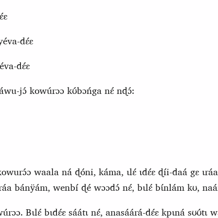
́ɛ
éva-dɛ́ɛ
́va-dɛ́ɛ
́wu-jɔ́ kowúrɔɔ kʊ́bɔńga nɛ́ nɖɔ́:
owurɔ́ɔ waala ná ɖóni, káma, ɩlɛ́ ɩdɛ́ɛ ɖíi‑daá gɛ ɩra
́a bánÿám, wenbí ɖé wɔɔdɔ́ nɛ́, bɩlɛ́ bɩ́nlám kʊ, naár
rɔɔ. Bɩlɛ́ bɩdɛ́ɛ sáátɩ nɛ́, anasáárá‑dɛ́ɛ kpɩná sʊʊ́tɩ