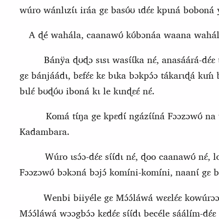
wúro wánlɩzɩ́ɩ iráa gɛ basʊ́ʊ ɩdɛ́ɛ kpɩná bobona
A ɖé wahála, caana
w
ʊ́
kʊ́bɔnáa waana wahál
Bánÿa ɖʊɖɔ sɩsɩ wasɩ́ɩ́ka nɛ́, anasáárá‑dɛ́ɛ
gɛ bánjáádɩ, bɛfɛ́ɛ kɛ bɩka bɔkpɔ́ɔ tákarɩɖá kɩḿ
bɩlɛ́ bʊɖʊ́ʊ iboná kɩ le kɩnɖɛɛ́ nɛ́.
Komá tɩ́ŋa ge kpɛdɩ́ ngázɩ́ɩ́ná Fɔɔzɔwʊ́ n
Kadambara.
Wúro ɩsɔ́ɔ‑dɛ́ɛ sɩ́ɩ́dɩ nɛ́, ɖoo caanawʊ́ nɛ́,
Fɔɔzɔwʊ́
b
ɔkɔná bɔjɔ́ komíni‑komíni, naanɩ́ gɛ bɔ
Wenbi biiyéle gɛ
M
ɔ́ɔ́láwá wɛɛlɛ́ɛ kowúrɔɔ
Mɔ́ɔ́láwá wɔɔgbɔ́ɔ kɛdɛ́ɛ sɩ́ɩ́dɩ becéle sáálím‑dɛ