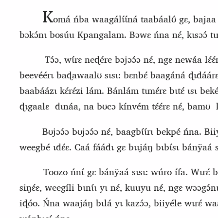
K
omá ńba waagálɩ́ɩ́ná taabáalʊ́ gɛ, baja
bɔkɔ́nɩ bosúu Kpangalam. Bɔwɛ ńna nɛ́, kɩsɔɔ́ tɩm
Tɔ́ɔ, wɩ́rɛ neɖére bɔjɔɔ́ɔ nɛ́, ngɛ newáa lɛ́ɛ
beevéérɩ baɖawaalʊ sɩsɩ: bɛnbɛ́ baagáná ɖɩdáárɛ n
baabáázɩ kɛ́rɛ́zi lám. Bánlám tɩmɛ́rɛ bɩtɛ́ ɩsɩ 
ɖɩgaalɛ
dɩnáa, na bʊcɔ kínvém tɛ́ɛ́rɛ nɛ́, bamʊ
Bʊjɔɔ́ɔ bʊjɔɔ́ɔ nɛ́, baagbɩ́ɩ́rɩ bekpé ńna. Biiye
weegbé ɩdɛ́ɛ. Caá fáádɩ gɛ bɩɩjáŋ bɩbɩ́sɩ
bánÿaá 
Toozo ńnɩ́ gɛ bánÿaá sɩsɩ: wúro ífa. Wɩrɛ́ 
siŋɛ́ɛ, weegíli bɩnɩ́
ɩ yɩ nɛ́, kuuyu nɛ́, ngɛ wɔɔgɔ́nɩ
iɖóo. Ńna waajáŋ bɩlá yɩ kazɔ́ɔ, biiyéle wɩrɛ́ w