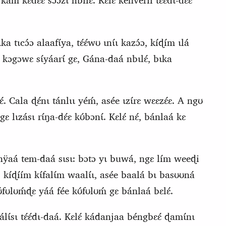
́ kɛdɛ́ɛ sɔɔzɩ nbilɛ́. Kɛlɛ́ kénveríi tɛ́ɛ́dɩ‑dɛ́ɛ
a tɩcɔ́ɔ alaafɩ́ya, tɛ́ɛ́wʊ ɩnɩ́ɩ kazɔ́ɔ, kíɖím ɩlá
 kɔgɔwɛ sɩ́yáarɩ́ gɛ, Gána-daá nbɩlɛ́, bɩka
́. Cala ɖɛ́nɩ tánlɩɩ yéḿ, asée ɩzɩ́rɛ wɛɛzɛ́ɛ. A ngʊ
lɩzásɩ rɩ́ŋa-dɛ́ɛ kʊ́bɔnɩ́. Kɛlɛ́ nɛ́, bánlaá kɛ
ánÿaá tem-daá sɩsɩ: bɔtɔ yɩ buwá,
ngɛ lím weeɖi
kíɖíím kɩ́falɩ́m waalɩ́ɩ, asée baalá bɩ basʊʊná
ʊ́fʊlʊḿɖɛ yáá fée kʊ́fʊlʊḿ gɛ bánlaá bɛlɛ́.
ɩ́sɩ tɛ́ɛ́dɩ-daá. Kɛlɛ́ kádanjaa béngbɛɛ́ ɖamɩ́nɩ