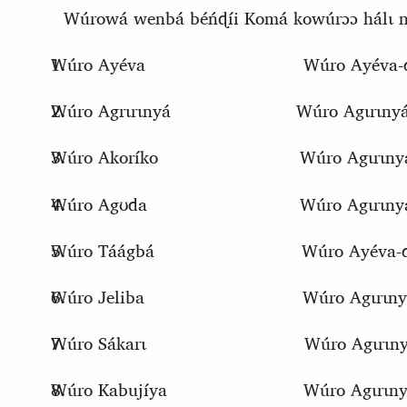
Wúrowá wenbá béńɖíi
K
omá kowúrɔɔ hálɩ n
Wúro Ayéva
Wúro Ayéva-d
Wúro Agrɩrɩnyá
Wúro Agɩrɩnyá
Wúro Akoríko
Wúro Agɩrɩnya
Wúro Agʊda
Wúro Agɩrɩnyá
Wúro Táágbá
Wúro Ayéva-d
Wúro Jeliba
Wúro Agɩrɩnyá
Wúro Sákarɩ
Wúro Agɩrɩnyá
Wúro Kabujíya
Wúro Agɩrɩnyá