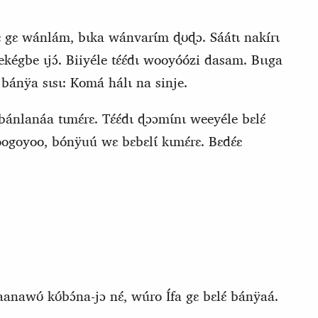
rɛ gɛ wánlám, bɩka wánvarɩ́m ɖʊɖɔ. Sáátɩ
nakírɩ
bekégbe ɩjɔ́. Biiyéle tɛ́ɛ́dɩ wooyóózi dasam. Bɩɩga
bánÿa sɩsɩ: Komá hálɩ na sinje.
ánlanáa tɩmɛ́rɛ.
T
ɛ́ɛ́dɩ ɖɔɔmɩ́nɩ weeyéle bɛlɛ́
woogoyoo, bónÿ
uú wɛ bɛbɛlɩ́ kɩmɛ́rɛ. Bɛdɛ́ɛ
anawʊ́ kʊ́bɔ́na-jɔ nɛ́, wúro Ífa gɛ bɛlɛ́ bánÿaá.