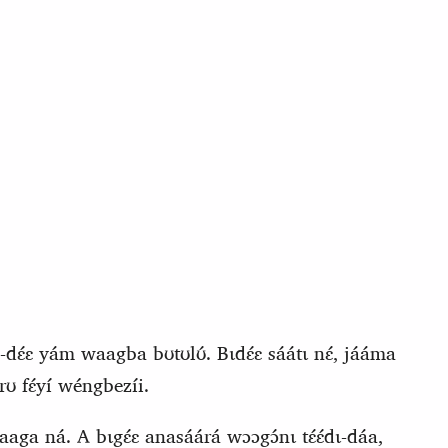
́a‑dɛ́ɛ yám waa
gb
a bʊtʊlʊ́. Bɩdɛ́ɛ sáátɩ nɛ́, jááma
ʊ fɛ́yí wéngbezíi.
 waaga ná. A bɩ
g
ɛ́ɛ anasáárá wɔɔgɔ́nɩ tɛ́ɛ́dɩ‑dáa,