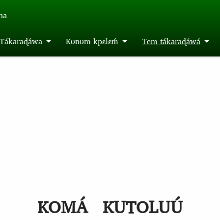
́na
m Tákaraɖáwa
Kʊnʊm kpɛlɛḿ
Tem tákaraɖáwá
KOMÁ
KUTOLUÚ