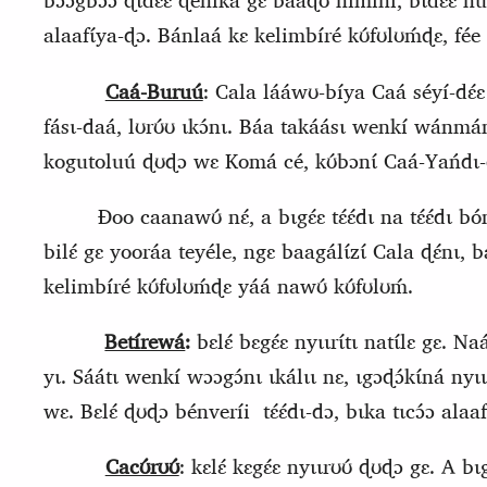
bɔɔgbɔ́ɔ ɖɩdɛ́ɛ ɖeníka gɛ baaɖʊ nimíní, bɩdɛ́ɛ nuvoo
alaafɩ́ya‑ɖɔ. Bánlaá kɛ kelimbíré kʊ́fʊlʊḿɖɛ, fée 
Caá-Buruú
: Cala lááwʊ-bíya Caá séyí-dɛ́ɛ
fásɩ-daá, lʊrʊ́ʊ ɩkɔ́nɩ. Báa takáásɩ wenkí wánm
kogutoluú ɖʊɖɔ wɛ Komá cé, kʊ́bɔnɩ́ Caá-Yańdɩ-d
Ɖoo caanawʊ́ nɛ́, a bɩgɛ́ɛ tɛ́ɛ́dɩ na tɛ́ɛ́dɩ bó
bilɛ́ gɛ yooráa teyéle, ngɛ baagálɩ́zɩ́ Cala ɖɛ́nɩ, b
kelimbíré kʊ́fʊlʊḿɖɛ yáá nawʊ́ kʊ́fʊlʊḿ.
Betírewá
:
bɛlɛ́ bɛgɛ́ɛ nyɩɩrɩ́tɩ natɩ́lɛ gɛ. Na
yɩ. Sáátɩ wenkí wɔɔgɔ́nɩ ɩkálɩɩ nɛ, ɩgɔɖɔ́kɩ́ná nyɩɩ
wɛ. Bɛlɛ́ ɖʊɖɔ bénveríi
tɛ́ɛ́dɩ-dɔ, bɩka tɩcɔ́ɔ alaaf
Cacʊ́rʊʊ́
: kɛlɛ́ kɛgɛ́ɛ nyɩɩrʊʊ́ ɖʊɖɔ gɛ. A bɩg