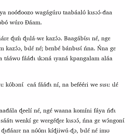
bíya noódoozo wagágúrʊ taabáalʊ́ kɩsɔɔ́-daa
obó wúro Ɖáam.
árɛ ɖɩḿ ɖɩɩlá-wɛ kazɔ́ɔ. Baagábɩ́sɩ nɛ́, ngɛ
m kazɔ́ɔ, bɩlɛ́ nɛ́; bɛnbɛ́ bánbɩsɩ́ ńna. Ńna gɛ
aa tááwʊ fáádɩ ɩkɔná ɩyaná kpangalam aláa
ɩ: kʊ́bɔnɩ́
caá fáádɩ ní, na befééri we sɩsɩ: ɩlɛ́
 waadála ɖeelí nɛ́, ngɛ́ waana komíni fáya ńdɩ
sáátɩ wenkí gɛ wɛɛgɛ́ɖɛɛ kɩsɔɔ́, ńna gɛ wɔ́ngonɩ́
ɖɩdáarɛ na nʊ́ʊ́nɩ kíɖiiwú‑ɖɔ, bɩlɛ́ nɛ́ imʊ