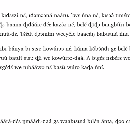
kɩdɛɛzɩ́ nɛ́, ɩdɔmɔɔná naárʊ.
Ɩ
wɛ ńna nɛ́, kɩsɔɔ́ tɩmɛ́
ɖʊɖɔ baana ɖɩdáárɛ‑dɛ́ɛ kazɔ́ɔ nɛ́, bɛlɛ́ ɖʊɖɔ baagbɩ́ɩ́rɩ 
komuú‑dɛ. Tɛ́ɛ́dɩ ɖɔɔmɩ́nɩ weeyéle baacáŋ babɩsɩná ńna 
 bánÿa bɩ sɩsɩ: kowúrɔɔ nɛ́, káma kʊ́bɔ́ńdɩ gɛ bɛlɛ́ b
oyuú batɩlɩ́ sɩsɩ: ɖíi wɛ kowúrɔɔ‑daá. A bɩgɛ́ɛ nɛbɛ́rɛ 
gɛ́dɛ́ we nɩbááwʊ nɛ́ basɩ́ɩ wúro kaɖa ńnɩ́.
áárá-dɛ́ɛ ŋmáádɩ-daá gɛ waabɩsɩná bɩlɛ́n ánta, ɖoo ca