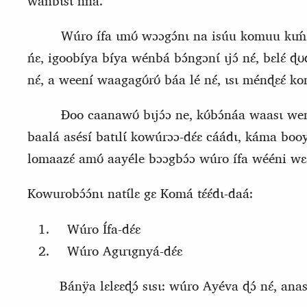
wánbɩsɩ́ ńna.
Wúro ífa ɩmʊ́ wɔɔgɔ́nɩ na isúu komuu kɩḿ 
ńɛ, igoobíya bíya wénbá bɔ́ngɔnɩ́ ɩjɔ́ nɛ́, bɛlɛ́ 
nɛ́, a weení waagagʊ́rʊ́ báa lé nɛ́, ɩsɩ ménɖɛɛ́ 
Ɖoo caanawʊ́ bɩjɔ́ɔ ne, kʊ́bɔ́náa waasɩ wenbi
baalá asésí batɩlɩ́ kowúrɔɔ‑dɛ́ɛ cáádɩ, káma bo
lomaazɛ́
amʊ́ aayéle bɔɔgbɔ́ɔ wúro ífa wééni wɛɛ
Kowurobɔ́ɔ́nɩ natɩ́lɛ
gɛ
K
omá tɛ́ɛ́dɩ-daá:
Wúro Ífa-dɛ́ɛ
Wúro Agɩrɩgnyá-dɛ́ɛ
Bánÿa lɛlɛɛɖɔ́ sɩsɩ: wúro Ayéva ɖɔ́ nɛ́, anas