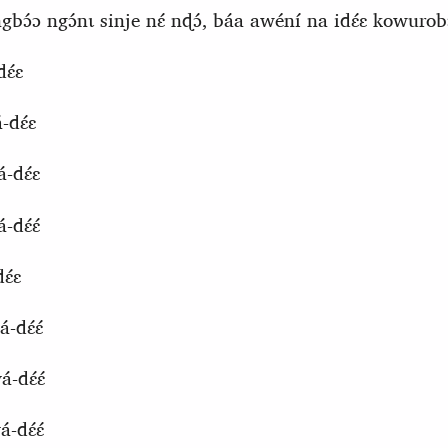
gbɔ́ɔ ngɔ́nɩ sinje nɛ́ nɖɔ́, báa awéní na idɛ́ɛ kowuro
ɛ́ɛ
-dɛ́ɛ
́-dɛ́ɛ
-dɛ́ɛ́
ɛ́ɛ
-dɛ́ɛ́
-dɛ́ɛ́
-dɛ́ɛ́