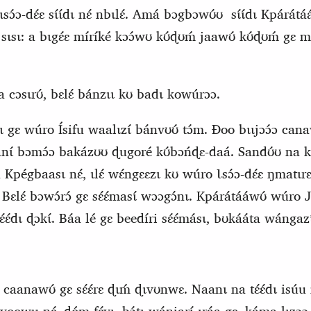
sɔ́ɔ‑dɛ́ɛ sɩ́ɩ́dɩ nɛ́ nbɩlɛ́. Amá bɔgbɔwʊ́ʊ
sɩ́ɩ́dɩ Kpárát
sɩsɩ: a bɩgɛ́ɛ míríké
kɔɔ́wʊ kʊ́ɖʊḿ jaawʊ́ kʊ́ɖʊḿ gɛ mí
́na cɔsɩrʊ́, bɛlɛ́ bánzɩɩ kʊ badɩ kowúrɔɔ.
ɩ gɛ wúro Ísifu waalɩzɩ́ bánvʊʊ́ tɔ́m. Ɖoo bɩɩjɔɔ́ɔ cana
anɩ́ bɔmɔ́ɔ bakázʊʊ ɖugoré kʊ́bɔńɖɛ‑daá. Sandʊ́ʊ na kp
 Kpégbaasɩ nɛ́, ɩlɛ́ wɛ́ngɛɛzɩ kʊ wúro Ɩsɔ́ɔ‑dɛ́ɛ ŋmat
 Bɛlɛ́ bɔwɔ́rɔ́
gɛ
sɛ́ɛ́masɩ́ wɔɔgɔ́nɩ. Kpárátááwʊ́ wúro 
ɛ́ɛ́dɩ
ɖ
ɔkɩ́. Báa lé gɛ beedíri sɛ́ɛ́másɩ, bʊkááta wángaz
 caanawʊ́ gɛ sɛ́ɛ́rɛ ɖɩḿ ɖɩvʊnwɛ. Naanɩ na tɛ́ɛ́dɩ isúu nɛ