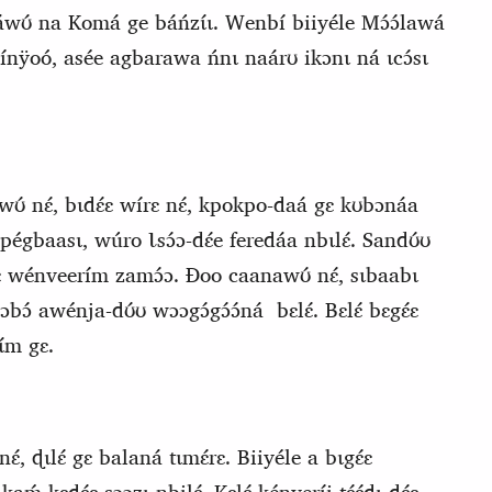
ááwʊ́ na Komá ge báńzɩ́ɩ. Wenbí biiyéle
M
ɔ́ɔ́lawá
nÿoó, asée agbarawa ńnɩ naárʊ ikɔnɩ ná ɩcɔ́sɩ
wʊ́ nɛ́, bɩdɛ́ɛ wírɛ nɛ́, kpokpo‑daá gɛ kʊbɔnáa
égbaasɩ, wúro Ɩsɔ́ɔ‑dɛ́e feredáa nbɩlɛ́. Sandʊ́ʊ
ɩrɛ wénveerím zamɔ́ɔ. Ɖoo caanawʊ́ nɛ́, sɩbaabɩ
Jɔbɔ́ awénja‑dʊ́ʊ wɔɔgɔ́gɔ́ɔ́ná
bɛlɛ́. Bɛlɛ́ bɛgɛ́ɛ
ɩ́m gɛ.
́, ɖɩlɛ́ gɛ balaná tɩmɛ́rɛ. Biiyéle a bɩgɛ́ɛ