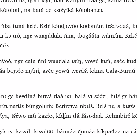
wu nɛ́, ɖóm fɛ́yɩ, bɔ́tɩ wánjarɩ́ ɩráa gɛ, káma lɩzɔɔ kam
kʊ́fʊlʊḿ, na batá ɖɛ kɛtɛ́yɩ́ká kʊ́fʊlʊmɔ́ɔ.
 ńba tɩɩná kɛlɛ́. Kɛlɛ́ kɔ́nɖɔwʊ́ʊ kʊdɔmɩ́nɩ tɛ́ɛ́dɩ-daá, bɩk
ám kɔ ɩrʊ́, ngɛ waagádala ńna, ɩbʊgááta wánzɩ́m. Kɛkɛ́
ɛ́ɛ.
nÿoó, ngɛ cala ńnɩ́ waadala ɩsɩ́ŋ, yowú kɩḿ, asée kɩɩdɛ
áa bʊjɔɔ́ɔ nŋɩ́nɩ́, asée yowú wɛɛdɛ́, káma Cala-Buruú gɛ 
árʊ gɛ beediná buwá-daá ɩsɩ: balá yɩ sɔ́ɔ́zɩ, bɩlɛ́ gɛ b
rɩ́tɩ natɩ́lɛ búngoluḿ: Betírewa nbɩlɛ́. Bɛlɛ́ nɛ, a bɩgɛ́ɛ
ɩ́ya, tɛ́ɛ́wʊ ɩnɩ́ɩ kazɔ́ɔ, kíɖím ɩlá fásɩ-daá. Kelimbíré k
ɛ́ɛ ɩsɩ kawɩ́lɩ kɩwɩ
l
ʊʊ, bánnáa ɖomáa kɩ́kpadaa na cáál