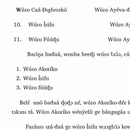
Wúro
C
aá-Ɖɩgbɛrekʊ́
Wúro Ayéva-dɛ
Wúro Ísifu
Wúro Ay
Wúro
F
úúɖu
Wúro Aye
Barɩ́ŋa badaá, wenba beeɖi wúro Ɩsɔ́ɔ, cáa
Wúro Akoríko
Wúro Ísifu
Wúro fúúɖu
Bɛlɛ́
ɩmʊ́ badaá ɖʊɖɔ nɛ́, wúro Akoríko‑dɛ́ɛ k
tɔkɔnɩ tá. Wúro Akoríko wénÿelíi ge bángagáa ɩra
Faránsɩ ɩzá‑daá gɛ wúro Ísifu wɔɔgbɔ́ɔ kowú