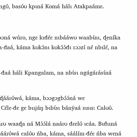
Mangʊ́, basʊ́ʊ kpɩná Komá hálɩ Atakpaámɛ.
ɩ́mɔɔná wúro, ngɛ kɩdɛ́ɛ nɩbááwʊ waabɩ́nɩ, ɖeníka
‑daá, káma kʊkɔ́nɩ kʊkɔ́ɔ́dɩ rɔɔzɩ́ nɛ́ nbɩlɛ́, na
a‑daá háli Kpangalam, na nbɩ́sɩ ngágárásɩ́ná
 ɖáárʊ́wá, káma, bɔɔgɔgbɔ́ɔ́ná wɛ
́lɛ‑dɛ gɛ bɩɩjáŋ bɩbɩ́sɩ bánÿaá sɩsɩs:
C
alʊʊ́.
aárʊ waaɖa ná Mɔ́ɔ́lá naárʊ dɛɛlʊ́ ɩcáa. Bɩdɩɩná
́árʊ́wá calʊ́ʊ ńba, káma, sáálím‑dɛ́ɛ ńba wɛná