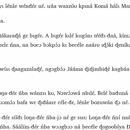
́ yɩ lénle wɛ́ndɛ́ɛ nɛ́. ɩráa waazʊ́ʊ kpɩná Komá hálɩ 
a.
 tákaraɖá
gɛ bɩgɛ́ɛ.
A bɩgɛ́ɛ kɩlɛ́ kɩɩgɔ́nɩ tɛ́ɛ́dɩ‑daá, k
 bɛlɛ ńna, na bʊcɔ bɔkpɔ́ɔ kɩ becéle naárʊ ɩɖɔ́ki ɖeníka
a wɩ́sɩ ɖaagazalaɖɛ́, ngɔgbɔ́ɔ
J
ááma ɖiɖimbiɖé ka
gb
á
 loŋa‑dɛ́ɛ ńba wánzɩɩ kʊ, Nɔwɔ́ɔwá nbɩlɛ́. Bɛlɛ́ badɩɩná
ɔmɔ́ɔ bafa wɛ ɖɩdáarɛ cɛ́lɛ‑dɛ, lénle bozuwáa ɖɔ nɛ́. Cɛ
‑dɛ́ɛ sɩ́ɩ́dɩ loŋa‑dɛ́ɛ ńba‑jɔ nɛ́ gɛ sɩsɩ: Loŋa‑dɛ́ɛ ńnɩ́ n
́ɛ ńba. Sáálím‑dɛ́ɛ ńba wɔɔgbɔɔ ná becéle ɖogoobíya Ɖa