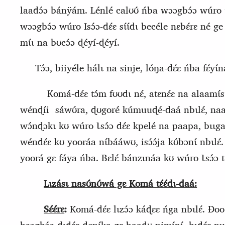
laadɔ́ɔ bánÿám. Lénlé calʊʊ́ ńba wɔɔgbɔ́ɔ wúro ɩ
wɔɔgbɔ́ɔ wúro
Isɔ́ɔ‑dɛ́ɛ sɩ́ɩ́dɩ becéle nɛbɛ́rɛ né ge 
mɩ́ɩ na bʊcɔ́ɔ ɖéyí‑ɖéyí.
Tɔ́ɔ, biiyéle hálɩ na sinje, lóŋa‑dɛ́ɛ ńba fɛ́yɩ
Komá‑dɛ́ɛ tɔ́m fʊʊdɩ nɛ́, atɛnɛ́ɛ na alaamɩ́s
wénɖíi
sáwʊ́ra, ɖʊgoré kúmuuɖé‑daá nbɩlɛ́, na
wɔ́nɖɔkɩ kʊ wúro Ɩsɔ́ɔ dɛ́ɛ kpelé na paapa, bɩɩga
wéndɛ́ɛ kʊ yooráa nɩ́bááwʊ, isɔ́ɔ́ja kʊ́bɔnɩ́ nbɩlɛ́.
yoorá gɛ fáya ńba. Bɛlɛ́ bánzɩnáa kʊ wúro Ɩsɔ́ɔ t
Lɩzásɩ nasʊ́nʊ́wá gɛ Komá tɛ́ɛ́dɩ‑daá:
Sɛ́ɛ́rɛ
:
Komá‑dɛ́ɛ lɩzɔ́ɔ káɖɛɛ ńga nbɩlɛ́. Ɖoo