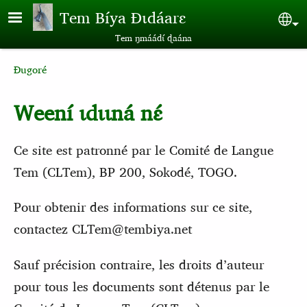
Aller au contenu principal
Tem Bíya Ɖɩdáarɛ
Sel
Tem ŋmáádɩ́ ɖaána
Breadcrumb
Ɖugoré
Weení ɩdɩɩná nɛ́
Ce site est patronné par le Comité de Langue
Tem (CLTem), BP 200, Sokodé, TOGO.
Pour obtenir des informations sur ce site,
contactez CLTem@tembiya.net
Sauf précision contraire, les droits d’auteur
pour tous les documents sont détenus par le